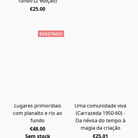
fundo (2ªedição)
€25.00
ESGOTADO
Lugares primordiais
Uma comunidade viva
com planalto e rio ao
(Carrazeda 1950-60) -
fundo
Da névoa do tempo à
magia da criação
€48.00
Sem stock
€25.01